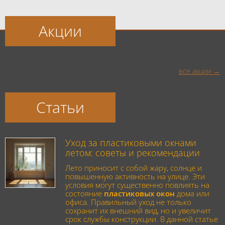
Акции
все акции
Статьи
Уход за пластиковыми окнами
летом: советы и рекомендации
Лето приносит с собой жару, солнце и
повышенную активность на улице. Эти
условия могут существенно повлиять на
состояние
пластиковых окон
дома или
офиса. Правильный уход не только
сохранит их внешний вид, но и увеличит
срок службы конструкции. В данной статье