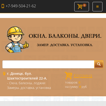
+7-949-504-21-62
0
Откры
навиг
г. Донецк, бул.
Корзина
Шахтостроителей 22-А.
товаров:
0
- Окна, балконы, лоджии
на сумму:
0
руб
Замеры, доставка, установка