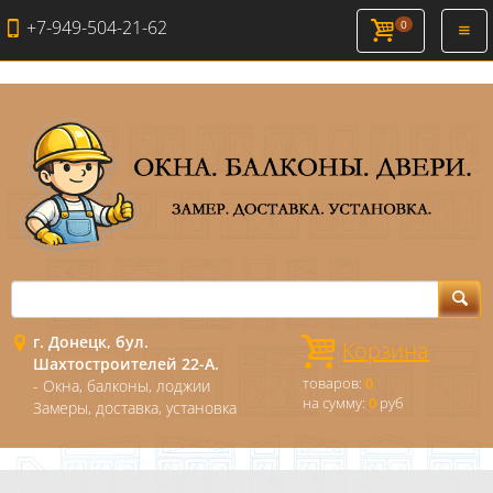
+7-949-504-21-62
0
Откр
нави
г. Донецк, бул.
Корзина
Шахтостроителей 22-А.
товаров:
0
- Окна, балконы, лоджии
на сумму:
0
руб
Замеры, доставка, установка