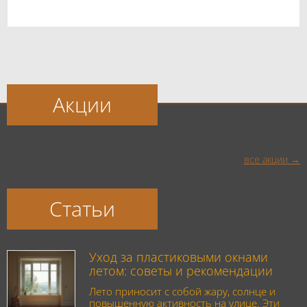
Акции
все акции
Статьи
Уход за пластиковыми окнами
летом: советы и рекомендации
Лето приносит с собой жару, солнце и
повышенную активность на улице. Эти