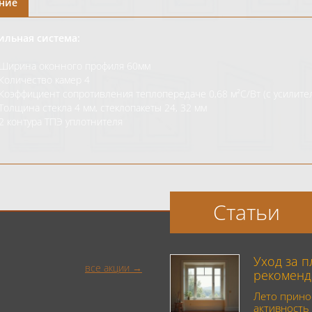
ние
льная система:
Ширина оконного профиля 60мм
Количество камер 4
Коэффициент сопротивления теплопередаче 0,68 м²С/Вт (с усилит
Толщина стекла 4 мм, стеклопакеты 24, 32 мм
2 контура ТПЭ уплотнителя
Статьи
Уход за 
все акции
рекоменд
Лето прино
активность 