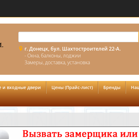
г. Донецк, бул. Шахтостроителей 22-А.
- Окна, балконы, лоджии
Замеры, доставка, установка
 и входные двери
Цены (Прайс-лист)
Бренды
На