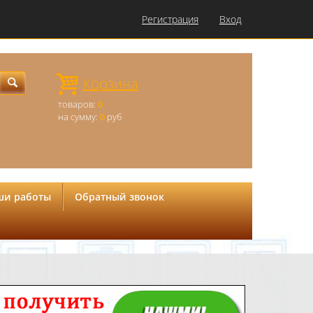
Регистрация
Вход
Корзина
товаров:
0
на сумму:
0
руб
ши работы
Обратный звонок