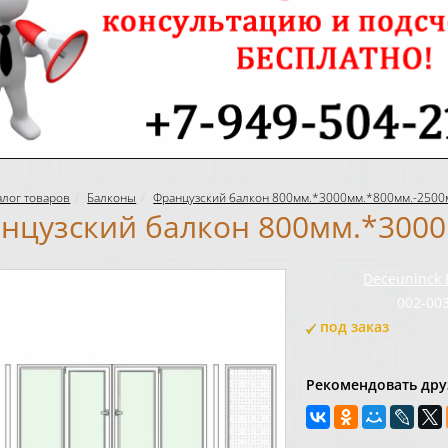
алог товаров
Балконы
Французский балкон 800мм.*3000мм.*800мм.-2500
нцузский балкон 800мм.*3000
Бренд:
Deceuninck 
Код товара:
002-00
под заказ
Рекомендовать дру