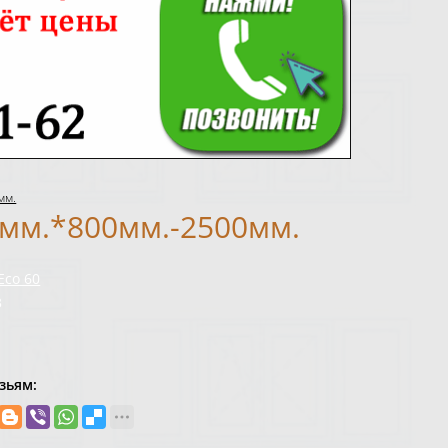
мм.
мм.*800мм.-2500мм.
Eco 60
3
зьям: