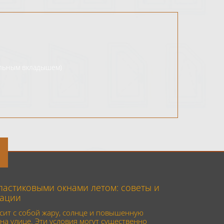
ельным вкладышем)
пластиковыми окнами летом: советы и
ации
сит с собой жару, солнце и повышенную
на улице. Эти условия могут существенно