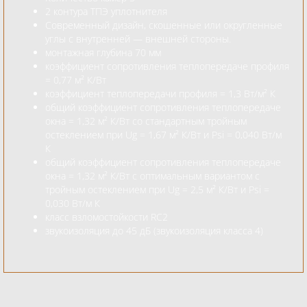
2 контура ТПЭ уплотнителя
Современный дизайн, скошенные или округленные
углы с внутренней — внешней стороны.
монтажная глубина 70 мм
коэффициент сопротивления теплопередаче профиля
= 0,77 м² К/Вт
коэффициент теплопередачи профиля = 1,3 Вт/м² К
общий коэффициент сопротивления теплопередаче
окна = 1,32 м² К/Вт со стандартным тройным
остеклением при Ug = 1,67 м² К/Вт и Psi = 0,040 Вт/м
К
общий коэффициент сопротивления теплопередаче
окна = 1,32 м² К/Вт с оптимальным вариантом с
тройным остеклением при Ug = 2,5 м² К/Вт и Psi =
0,030 Вт/м К
класс взломостойкости RC2
звукоизоляция до 45 дБ (звукоизоляция класса 4)