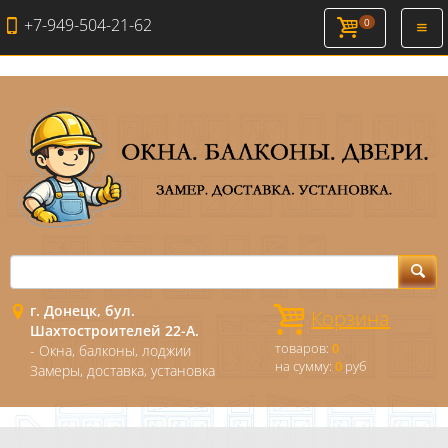
+7-949-504-21-62
0
Откр
нави
г. Донецк, бул.
Корзина
Шахтостроителей 22-А.
товаров:
0
- Окна, балконы, лоджии
на сумму:
0
руб
Замеры, доставка, установка