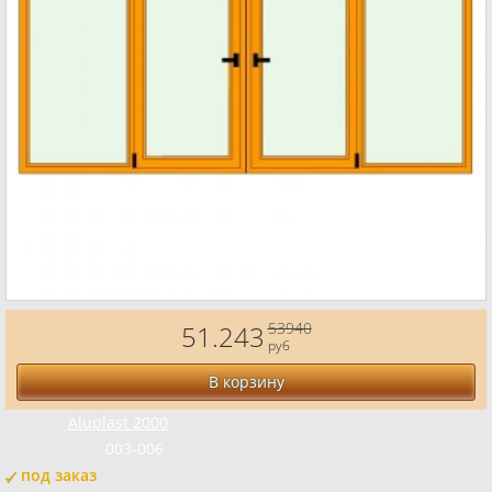
53940
51.243
руб
В корзину
Бренд:
Aluplast 2000
Код товара:
003-006
под заказ