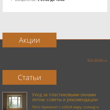
Акции
все акции
Статьи
Уход за пластиковыми окнами
летом: советы и рекомендации
Лето приносит с собой жару, солнце и