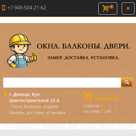
+7-949-504-21-62
0
Откр
нави
г. Донецк, бул.
Корзина
Шахтостроителей 22-А.
товаров:
0
- Окна, балконы, лоджии
на сумму:
0
руб
Замеры, доставка, установка