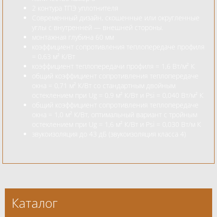
2 контура ТПЭ уплотнителя
Современный дизайн, скошенные или округленные
углы с внутренней — внешней стороны.
монтажная глубина 60 мм
коэффициент сопротивления теплопередаче профиля
= 0,63 м² К/Вт
коэффициент теплопередачи профиля = 1,6 Вт/м² К
общий коэффициент сопротивления теплопередаче
окна = 0,71 м² К/Вт со стандартным двойным
остеклением при Ug = 0,9 м² К/Вт и Psi = 0,040 Вт/м² К
общий коэффициент сопротивления теплопередаче
окна = 1,0 м² К/Вт, оптимальный вариант с тройным
остеклением при Ug = 1,6 м² К/Вт и Psi = 0,030 Вт/м К
звукоизоляция до 43 дБ (звукоизоляция класса 4)
Каталог