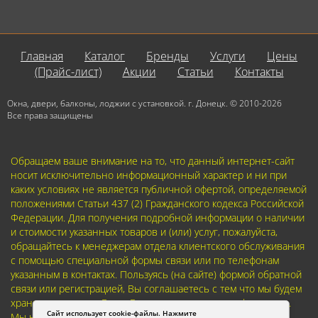
Главная
Каталог
Бренды
Услуги
Цены
(Прайс-лист)
Акции
Статьи
Контакты
Окна, двери, балконы, лоджии с установкой. г. Донецк. © 2010-2026
Все права защищены
Обращаем ваше внимание на то, что данный интернет-сайт
носит исключительно информационный характер и ни при
каких условиях не является публичной офертой, определяемой
положениями Статьи 437 (2) Гражданского кодекса Российской
Федерации. Для получения подробной информации о наличии
и стоимости указанных товаров и (или) услуг, пожалуйста,
обращайтесь к менеджерам отдела клиентского обслуживания
с помощью специальной формы связи или по телефонам
указанным в контактах. Пользуясь (на сайте) формой обратной
связи или регистрацией, Вы соглашаетесь с тем что мы будем
хранить указанную Вами, Вашу персональную информацию.
Сайт использует cookie-файлы. Нажмите
Мы не предоставляем Вашу личную информацию третьим