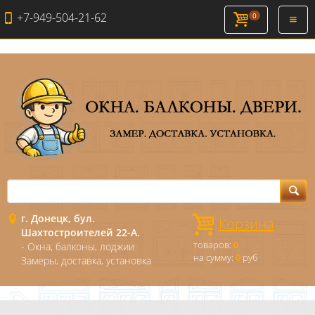
+7-949-504-21-62
0
Откры
навиг
г. Донецк, бул.
Корзина
Шахтостроителей 22-А.
товаров:
0
- Окна, балконы, лоджии
на сумму:
0
руб
Замеры, доставка, установка