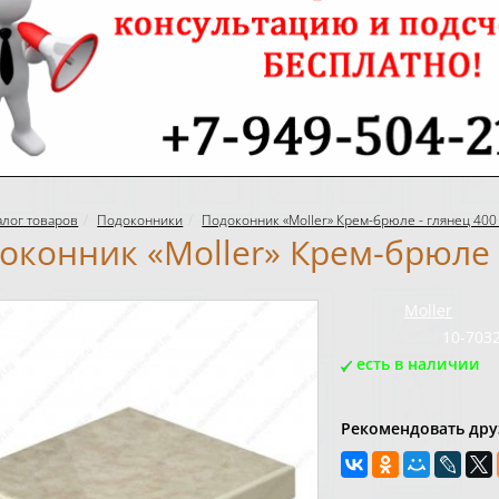
алог товаров
Подоконники
Подоконник «Moller» Крем-брюле - глянец 400
оконник «Moller» Крем-брюле 
Бренд:
Moller
Код товара:
10-703
есть в наличии
Рекомендовать дру