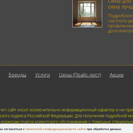
Окна для 
окна луч
Подробное 
частного до
профильных
дополнител
Бренды
Услуги
Цены (Прайс-лист)
Акции
ет-сайт носит исключительно информационный характер и ни при к
ского кодекса Российской Федерации. Для получения подробной ин
 менеджерам отдела клиентского обслуживания с помощью специаль
связи или регистрацией, Вы соглашаетесь с тем что мы будем хран
бы согласиться с
политикой конфиденциальности сайта
при обработке данных.