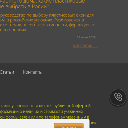
частного дома: какие пластиковые
ше выбрать в Росии?
руководство по выбору пластиковых окон для
ма в российских условиях. Разбираемся в
 системах, энергоэффективности, фурнитуре и
ьных опциях.
12 июля 2026г.
все статьи
Статьи
Контакты
аких условиях не является публичной офертой,
формации о наличии и стоимости указанных
ной формы связи или по телефонам указанным в
ить указанную Вами, Вашу персональную информацию.
Принять