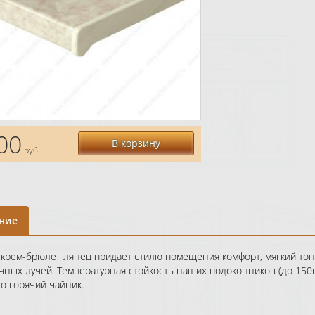
00
В корзину
руб
ние
 крем-брюле глянец придает стилю помещения комфорт, мягкий тон,
чных лучей. Температурная стойкость наших подоконников (до 150г
о горячий чайник.