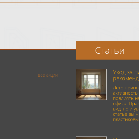
Статьи
Уход за 
все акции
рекоменд
Лето прино
активность 
повлиять н
офиса. Пра
вид, но и у
статье вы 
пластиковы