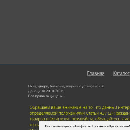
Главная
Каталог
Окна, двери, балконы, лоджии с установкой. г.
Донецк. © 2010-2026
Все права защищены
Обращаем ваше внимание на то, что данный интерн
определяемой положениями Статьи 437 (2) Граждан
товаров и (или) услуг, пожалуйста, обращайтесь к
контактах. Пользуясь (на сайте) формой обратной 
Сайт использует cookie-файлы. Нажмите «Принять» что