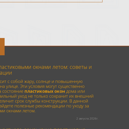
пластиковыми окнами летом: советы и
ации
сит с собой жару, солнце и повышенную
на улице. Эти условия могут существенно
а состояние
пластиковых окон
дома или
вильный уход не только сохранит их внешний
величит срок службы конструкции. В данной
найдете полезные рекомендации по уходу за
ми окнами летом.
2 августа 2026г.