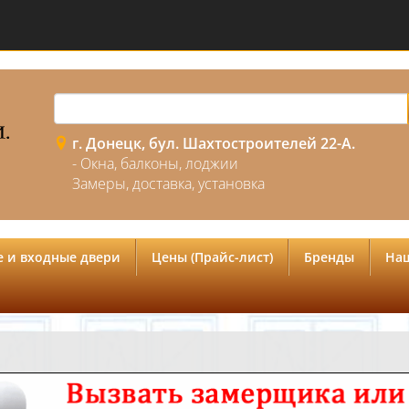
г. Донецк, бул. Шахтостроителей 22-А.
- Окна, балконы, лоджии
Замеры, доставка, установка
 и входные двери
Цены (Прайс-лист)
Бренды
На