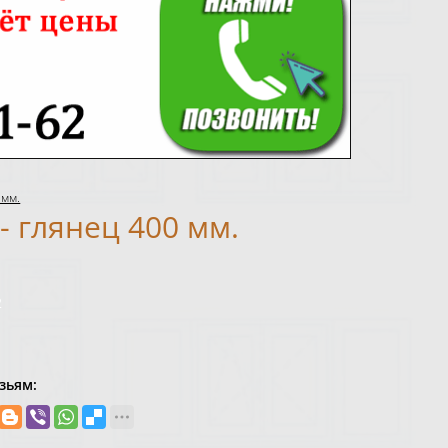
 мм.
- глянец 400 мм.
2
зьям: