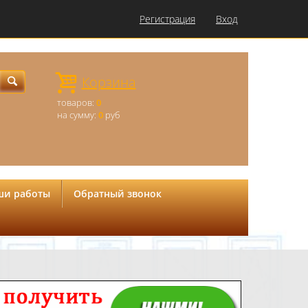
Регистрация
Вход
Корзина
товаров:
0
на сумму:
0
руб
ши работы
Обратный звонок