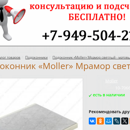
алог товаров
Подоконники
Подоконник «Moller» Мрамор светлый - матовы
оконник «Moller» Мрамор свет
Бренд:
Moller
Код товара:
10-706
есть в наличии
Рекомендовать дру