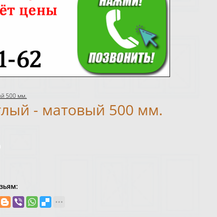
й 500 мм.
лый - матовый 500 мм.
0
зьям: