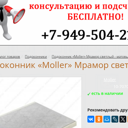
алог товаров
Подоконники
Подоконник «Moller» Мрамор светлый - матовы
оконник «Moller» Мрамор свет
Бренд:
Moller
Код товара:
10-707
есть в наличии
Рекомендовать дру