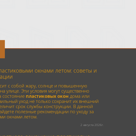
пластиковыми окнами летом: советы и
ации
сит с собой жару, солнце и повышенную
на улице. Эти условия могут существенно
а состояние
пластиковых окон
дома или
вильный уход не только сохранит их внешний
величит срок службы конструкции. В данной
найдете полезные рекомендации по уходу за
ми окнами летом.
2 августа 2026г.