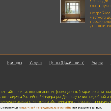
Окна для 
окна луч
Подробное 
частного до
профильных
дополнител
Бренды
Услуги
Цены (Прайс-лист)
Акции
ет-сайт носит исключительно информационный характер и ни при к
ского кодекса Российской Федерации. Для получения подробной ин
 менеджерам отдела клиентского обслуживания с помощью специаль
связи или регистрацией, Вы соглашаетесь с тем что мы будем хран
бы согласиться с
политикой конфиденциальности сайта
при обработке данных.