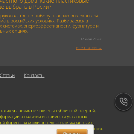
частного дома: какие пластиковые
ше выбрать в Росии?
руководство по выбору пластиковых окон для
ма в российских условиях. Разбираемся в
 системах, энергоэффективности, фурнитуре и
ьных опциях.
12 июля 2026г.
все статьи
Статьи
Контакты
аких условиях не является публичной офертой,
формации о наличии и стоимости указанных
ной формы связи или по телефонам указанным в
ить указанную Вами, Вашу персональную информацию.
Принять