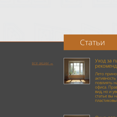
Статьи
Уход за 
все акции
рекоменд
Лето прино
активность 
повлиять н
офиса. Пра
вид, но и у
статье вы 
пластиковы