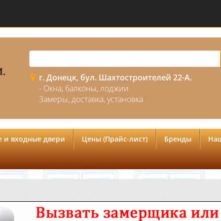
г. Донецк, бул. Шахтостроителей 22-А.
- Окна, балконы, лоджии
Замеры, доставка, установка
 и входные двери
Цены (Прайс-лист)
Бренды
На