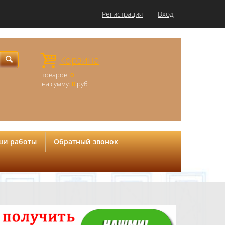
Регистрация
Вход
Корзина
товаров:
0
на сумму:
0
руб
ши работы
Обратный звонок