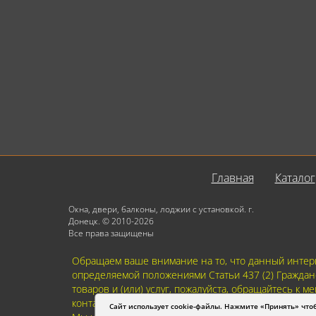
Главная
Каталог
Окна, двери, балконы, лоджии с установкой. г.
Донецк. © 2010-2026
Все права защищены
Обращаем ваше внимание на то, что данный интерн
определяемой положениями Статьи 437 (2) Граждан
товаров и (или) услуг, пожалуйста, обращайтесь к
контактах. Пользуясь (на сайте) формой обратной 
Сайт использует cookie-файлы. Нажмите «Принять» что