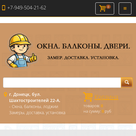
+7-949-504-21-62
0
Откры
навиг
г. Донецк, бул.
Корзина
Шахтостроителей 22-А.
товаров:
0
- Окна, балконы, лоджии
на сумму:
0
руб
Замеры, доставка, установка