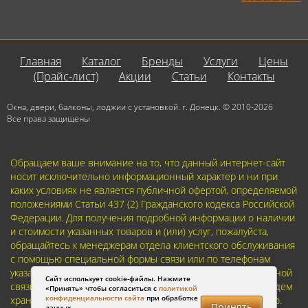
Главная
Каталог
Бренды
Услуги
Цены
(Прайс-лист)
Акции
Статьи
Контакты
Окна, двери, балконы, лоджии с установкой. г. Донецк. © 2010-2026
Все права защищены
Обращаем ваше внимание на то, что данный интернет-сайт
носит исключительно информационный характер и ни при
каких условиях не является публичной офертой, определяемой
положениями Статьи 437 (2) Гражданского кодекса Российской
Федерации. Для получения подробной информации о наличии
и стоимости указанных товаров и (или) услуг, пожалуйста,
обращайтесь к менеджерам отдела клиентского обслуживания
с помощью специальной формы связи или по телефонам
указанным в контактах. Пользуясь (на сайте) формой обратной
Сайт использует cookie-файлы. Нажмите
связи или регистрацией, Вы соглашаетесь с тем что мы будем
«Принять» чтобы согласиться с
политикой
конфиденциальности сайта
при обработке
хранить указанную Вами, Вашу персональную информацию.
Принять
данных.