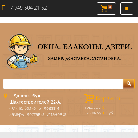
+7-949-504-21-62
0
Откры
навиг
г. Донецк, бул.
Корзина
Шахтостроителей 22-А.
товаров:
0
- Окна, балконы, лоджии
на сумму:
0
руб
Замеры, доставка, установка