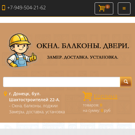
+7-949-504-21-62
0
Откры
навиг
г. Донецк, бул.
Корзина
Шахтостроителей 22-А.
товаров:
0
- Окна, балконы, лоджии
на сумму:
0
руб
Замеры, доставка, установка