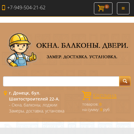
+7-949-504-21-62
0
Откры
навиг
г. Донецк, бул.
Корзина
Шахтостроителей 22-А.
товаров:
0
- Окна, балконы, лоджии
на сумму:
0
руб
Замеры, доставка, установка