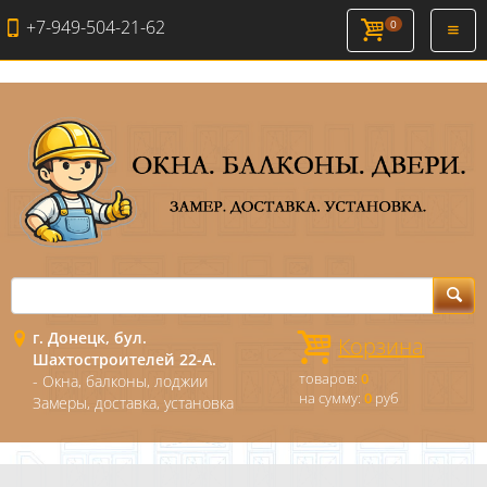
+7-949-504-21-62
0
Откры
навиг
г. Донецк, бул.
Корзина
Шахтостроителей 22-А.
товаров:
0
- Окна, балконы, лоджии
на сумму:
0
руб
Замеры, доставка, установка