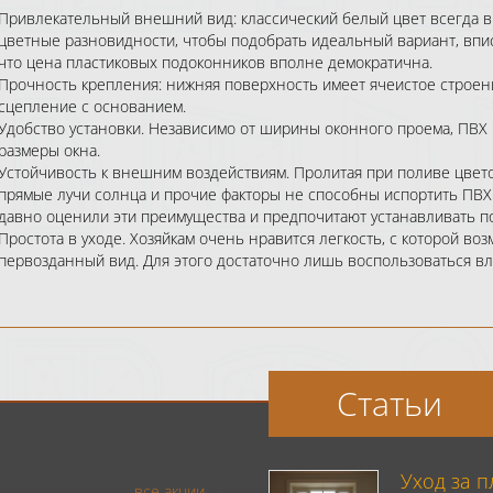
Привлекательный внешний вид: классический белый цвет всегда вы
цветные разновидности, чтобы подобрать идеальный вариант, впис
что цена пластиковых подоконников вполне демократична.
Прочность крепления: нижняя поверхность имеет ячеистое строен
сцепление с основанием.
Удобство установки. Независимо от ширины оконного проема, ПВХ
размеры окна.
Устойчивость к внешним воздействиям. Пролитая при поливе цвето
прямые лучи солнца и прочие факторы не способны испортить ПВХ
давно оценили эти преимущества и предпочитают устанавливать по
Простота в уходе. Хозяйкам очень нравится легкость, с которой в
первозданный вид. Для этого достаточно лишь воспользоваться в
Статьи
Уход за 
все акции