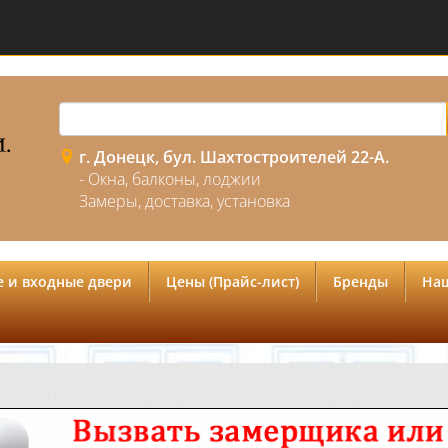
г. Донецк, бул. Шахтостроителей 22-А.
- Окна, балконы, лоджии
Замеры, доставка, установка
 и входные двери
Цены (Прайс-лист)
Бренды
На