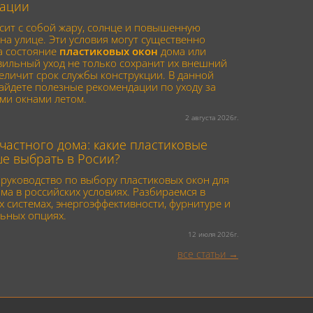
ации
сит с собой жару, солнце и повышенную
на улице. Эти условия могут существенно
а состояние
пластиковых окон
дома или
вильный уход не только сохранит их внешний
величит срок службы конструкции. В данной
найдете полезные рекомендации по уходу за
ми окнами летом.
2 августа 2026г.
частного дома: какие пластиковые
ше выбрать в Росии?
руководство по выбору пластиковых окон для
ма в российских условиях. Разбираемся в
 системах, энергоэффективности, фурнитуре и
ьных опциях.
12 июля 2026г.
все статьи