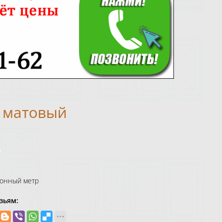
 матовый
6
огонный метр
зьям: