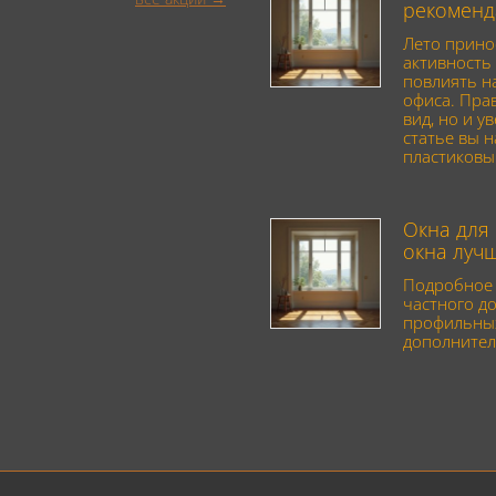
рекоменд
Лето прино
активность 
повлиять н
офиса. Пра
вид, но и у
статье вы 
пластиковы
Окна для 
окна луч
Подробное 
частного до
профильных
дополнител