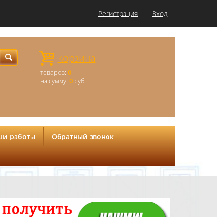
Регистрация
Вход
Корзина
товаров:
0
на сумму:
0
руб
ши работы
Обратный звонок