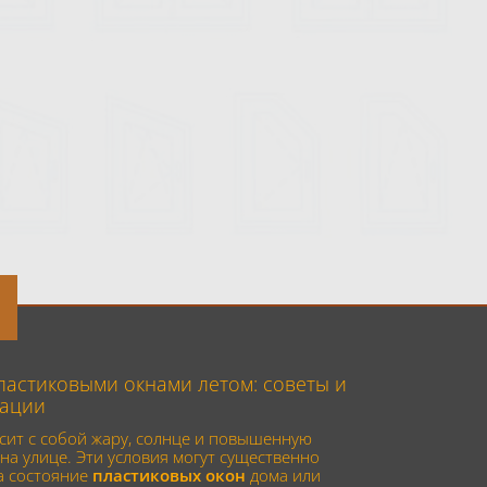
пластиковыми окнами летом: советы и
ации
сит с собой жару, солнце и повышенную
на улице. Эти условия могут существенно
а состояние
пластиковых окон
дома или