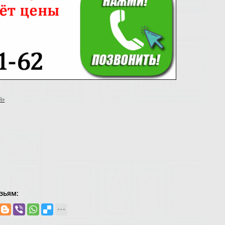
й»
зьям: