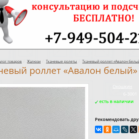
алог товаров
Жалюзи
Тканевые ролеты
Тканевый роллет «Авалон белы
невый роллет «Авалон белый»
Бренд:
Окошкин
Код товара:
6-3001
есть в наличии
Рекомендовать дру