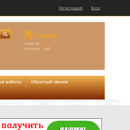
Регистрация
Вход
Корзина
товаров:
0
на сумму:
0
руб
ши работы
Обратный звонок