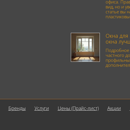
офиса. Пра
вид, но и у
статье вы 
пластиковы
Окна для 
окна луч
Подробное 
частного до
профильных
дополнител
Бренды
Услуги
Цены (Прайс-лист)
Акции