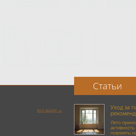
Статьи
Уход за 
все акции
рекоменд
Лето прино
активность 
повлиять н