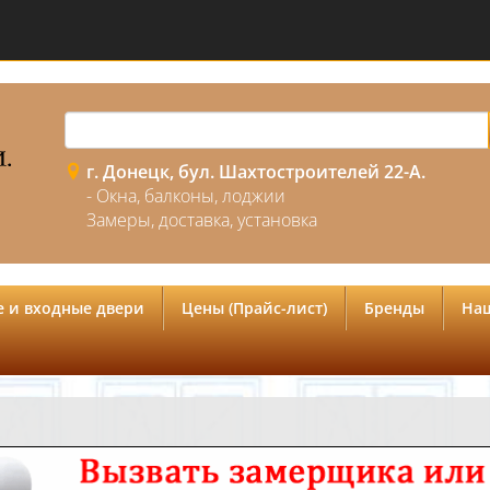
г. Донецк, бул. Шахтостроителей 22-А.
- Окна, балконы, лоджии
Замеры, доставка, установка
 и входные двери
Цены (Прайс-лист)
Бренды
На