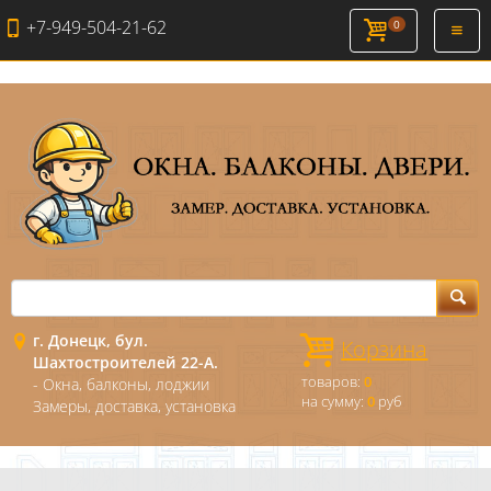
+7-949-504-21-62
0
Откры
навиг
г. Донецк, бул.
Корзина
Шахтостроителей 22-А.
товаров:
0
- Окна, балконы, лоджии
на сумму:
0
руб
Замеры, доставка, установка